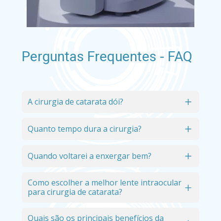
Perguntas Frequentes - FAQ
A cirurgia de catarata dói?
 Não, utilizamos anestesia tópica (com colírios) e 
sedação leve, tornando o procedimento indolor.
Quanto tempo dura a cirurgia?
O procedimento é rápido, durando geralmente 
menos de 30 minutos.
Quando voltarei a enxergar bem?
A maioria dos pacientes percebe melhora 
significativa já nas primeiras 24 horas após a 
Como escolher a melhor lente intraocular 
para cirurgia de catarata?
cirurgia.
A escolha da lente é feita em consulta com Dr. 
Diogo, considerando suas expectativas, atividades 
Quais são os principais benefícios da 